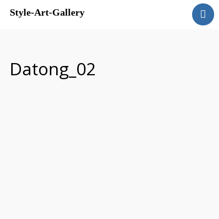
Style-Art-Gallery
Accueil
Présentation
Galerie
Datong_02
Evénements
Livre d’Or
Contact
Liens
Français
English